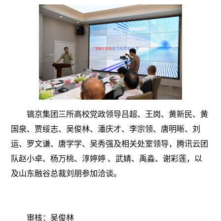
镐京集团三所高校党政领导吕超、王岗、黄新民、黄
国泉、贾绥志、吴俊林、潘庆才、李宗领、唐明晰、刘
运、罗文谦、唐学学、吴秀强及相关处室领导，腾讯云团
队赵小卓、杨万桃、淳婷婷 、武婧、禹淼、谢彩莲，以
及山东融谷总裁刘朋参加洽谈。
审核：吴俊林