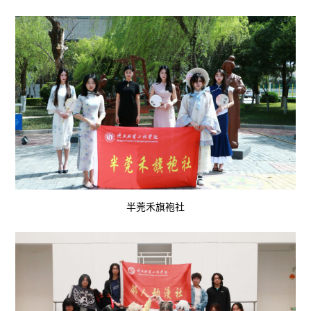
半莞禾旗袍社